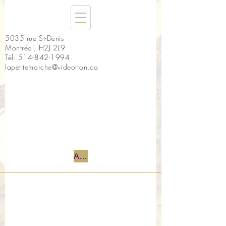
5035 rue St-Denis
Montréal, H2J 2L9
Tél:
514-842-1994
lapetitemarche@videotron.ca
Accueil