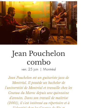
Jean Pouchelon
combo
ven. 25 juin
  |  
Montréal
Jean Pouchelon est un guitariste jazz de
Montréal. Il possède un bachelor de
l'universtité de Montréal et travaille chez les
Gnawa du Maroc depuis une quinzaine
d'années. Dans son travail de maîtrise
(2001), il s'est intéressé au répertoire et à