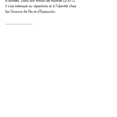
d'années. Dans son travail de maîtrise (2001), 
il s'est intéressé au répertoire et à l'identité chez 
les Gnawa de Fès et d'Essaouira.
_______________

Jean Pouchelon is a Montreal jazz guitarist. He 
holds a Bachelor's degree from Universitité de 
Montréal and has been working with the 
Gnawa of Morocco for about fifteen years. In 
his master's degree (2001), he became 
interested in repertoire and identity among the 
Gnawa of Fez and Essaouira.
https://www.youtube.com/watch?
v=O9NeEP5lGXE