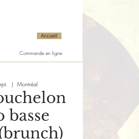
Accueil
Commande en ligne
ept.
  |  
Montréal
ouchelon
o basse
(brunch)