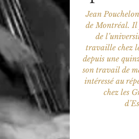
Jean Pouchelon 
de Montréal. Il
de l’univers
travaille chez
depuis une quin
son travail de ma
intéressé au répe
chez les G
d’Es
Aucun b