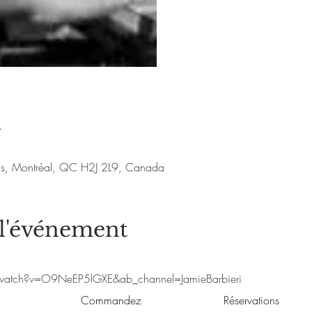
Voir d'a
u
nis, Montréal, QC H2J 2L9, Canada
 l'événement
watch?v=O9NeEP5lGXE&ab_channel=JamieBarbieri
Commandez
Réservations