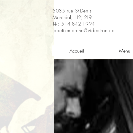
5035 rue St-Denis
Montréal, H2J 2L9
Tél: 514-842-1994
lapetitemarche@videotron.ca
Accueil
Menu