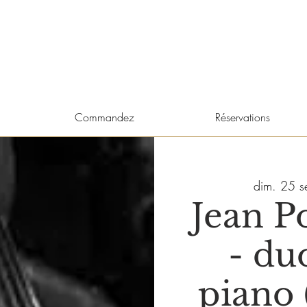
Commandez
Réservations
dim. 25 s
Jean P
- du
piano 