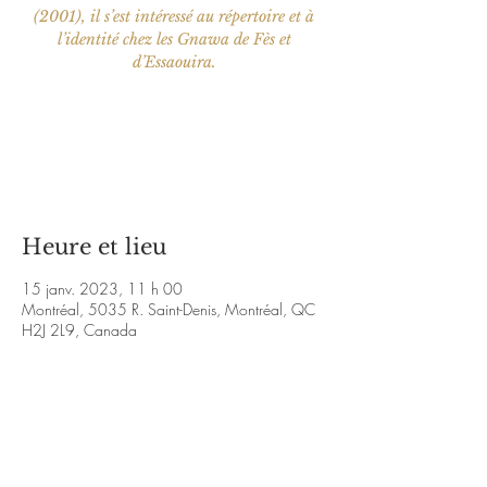
(2001), il s’est intéressé au répertoire et à
l’identité chez les Gnawa de Fès et
d’Essaouira.
Aucun billet en vente
Voir d'autres événements
Heure et lieu
15 janv. 2023, 11 h 00
Montréal, 5035 R. Saint-Denis, Montréal, QC
H2J 2L9, Canada
À propos de l'événement
Vidéo:
https://www.youtube.com/watch?
v=O9NeEP5lGXE&ab_channel=JamieBarbieri