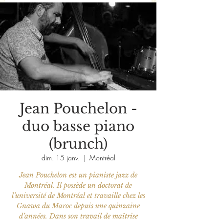
Jean Pouchelon -
duo basse piano
(brunch)
dim. 15 janv.
  |  
Montréal
Jean Pouchelon est un pianiste jazz de
Montréal. Il possède un doctorat de
l’université de Montréal et travaille chez les
Gnawa du Maroc depuis une quinzaine
d’années. Dans son travail de maîtrise