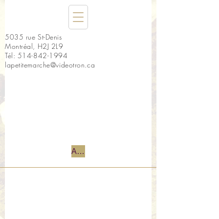
5035 rue St-Denis
Montréal, H2J 2L9
Tél:
514-842-1994
lapetitemarche@videotron.ca
Accueil