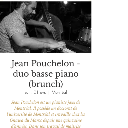
Jean Pouchelon -
duo basse piano
(brunch)
sam. 01 avr.
  |  
Montréal
Jean Pouchelon est un pianiste jazz de
Montréal. Il possède un doctorat de
l’université de Montréal et travaille chez les
Gnawa du Maroc depuis une quinzaine
d’années. Dans son travail de maîtrise