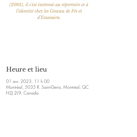
(2001), il s’est intéressé au répertoire et à
l’identité chez les Gnawa de Fès et
d’Essaouira.
Aucun billet en vente
Voir d'autres événements
Heure et lieu
01 avr. 2023, 11 h 00
Montréal, 5035 R. Saint-Denis, Montréal, QC
H2J 2L9, Canada
À propos de l'événement
Vidéo:
https://www.youtube.com/watch?
v=O9NeEP5lGXE&ab_channel=JamieBarbieri