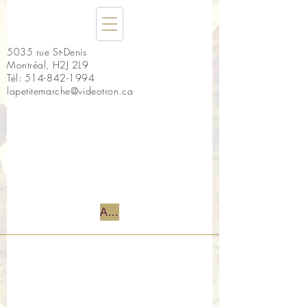
5035 rue St-Denis
Montréal, H2J 2L9
Tél:
514-842-1994
lapetitemarche@videotron.ca
Accueil