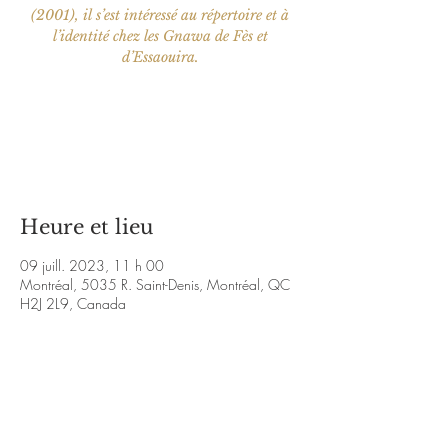
(2001), il s’est intéressé au répertoire et à
l’identité chez les Gnawa de Fès et
d’Essaouira.
Aucun billet en vente
Voir d'autres événements
Heure et lieu
09 juill. 2023, 11 h 00
Montréal, 5035 R. Saint-Denis, Montréal, QC
H2J 2L9, Canada
À propos de l'événement
Vidéo:
https://www.youtube.com/watch?
v=O9NeEP5lGXE&ab_channel=JamieBarbieri