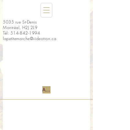
5035 rue St-Denis
Montréal, H2J 2L9
Tél:
514-842-1994
lapetitemarche@videotron.ca
Accueil