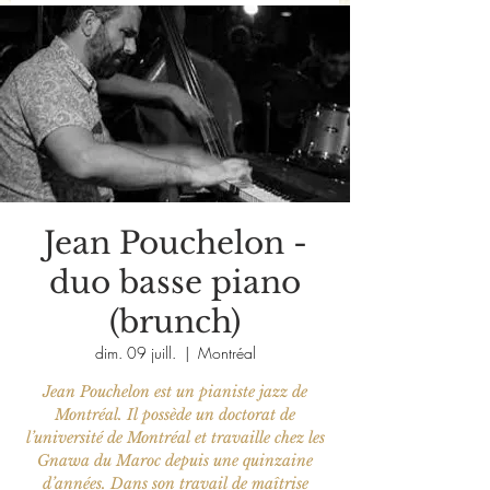
Jean Pouchelon -
duo basse piano
(brunch)
dim. 09 juill.
  |  
Montréal
Jean Pouchelon est un pianiste jazz de
Montréal. Il possède un doctorat de
l’université de Montréal et travaille chez les
Gnawa du Maroc depuis une quinzaine
d’années. Dans son travail de maîtrise