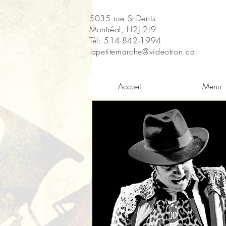
5035 rue St-Denis
Montréal, H2J 2L9
Tél: 514-842-1994
lapetitemarche@videotron.ca
Accueil
Menu