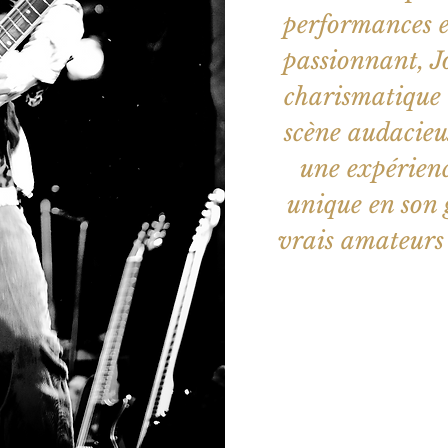
performances et
passionnant, Jo
charismatique
scène audacieu
une expérienc
unique en son 
vrais amateurs 
Aucun b
Voir d'a