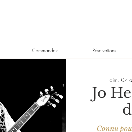
Commandez
Réservations
dim. 07 a
Jo Hel
d
Connu pour