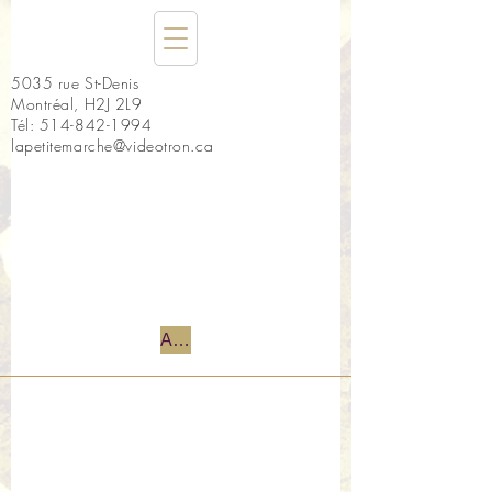
5035 rue St-Denis
Montréal, H2J 2L9
Tél:
514-842-1994
lapetitemarche@videotron.ca
Accueil