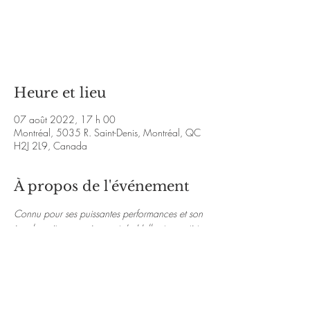
Aucun billet en vente
Voir d'autres événements
Heure et lieu
07 août 2022, 17 h 00
Montréal, 5035 R. Saint-Denis, Montréal, QC
H2J 2L9, Canada
À propos de l'événement
Connu pour ses puissantes performances et son 
jeu de guitare passionnant, Jo Hell est un artiste 
charismatique avec un numéro de scène 
audacieux qui offre toujours une expérience de 
musique live unique en son genre faite pour les 
vrais amateurs de blues et de rock.
WWW.JOHELLBAND.COM