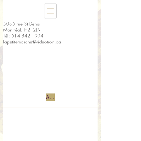
5035 rue St-Denis
Montréal, H2J 2L9
Tél:
514-842-1994
lapetitemarche@videotron.ca
Accueil