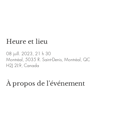
Aucun billet en vente
Voir d'autres événements
Heure et lieu
08 juill. 2023, 21 h 30
Montréal, 5035 R. Saint-Denis, Montréal, QC
H2J 2L9, Canada
À propos de l'événement
Facebook 
event: 
https://www.facebook.com/events/22
5578793515259
https://www.instagram.co
m/joaobomjovemband/