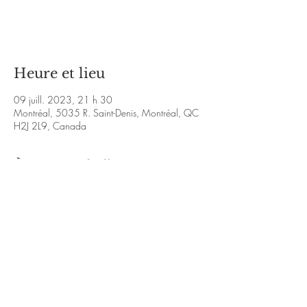
Aucun billet en vente
Voir d'autres événements
Heure et lieu
09 juill. 2023, 21 h 30
Montréal, 5035 R. Saint-Denis, Montréal, QC
H2J 2L9, Canada
À propos de l'événement
https://www.youtube.com/@joepaisleypresent
s9468/videos