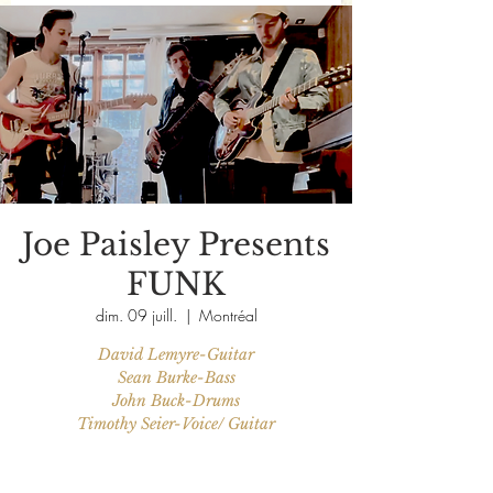
Joe Paisley Presents
FUNK
dim. 09 juill.
  |  
Montréal
David Lemyre-Guitar
Sean Burke-Bass
John Buck-Drums
Timothy Seier-Voice/ Guitar