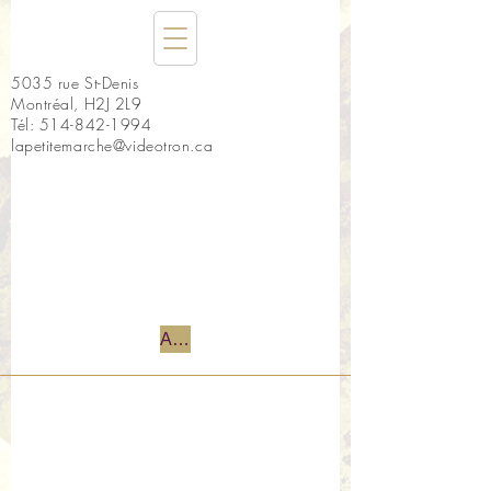
5035 rue St-Denis
Montréal, H2J 2L9
Tél:
514-842-1994
lapetitemarche@videotron.ca
Accueil