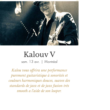
Kalouv V
sam. 13 avr.
  |  
Montréal
Kalou vous offrira une performance
purement guitaristique à sonorités et
couleurs harmoniques douces, suaves des
standards de jazz et de jazz fusion très
smooth a l’aide de son looper.
Aucun billet en vente