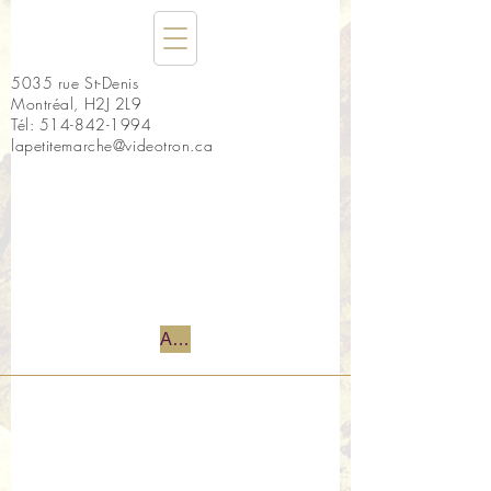
5035 rue St-Denis
Montréal, H2J 2L9
Tél:
514-842-1994
lapetitemarche@videotron.ca
Accueil