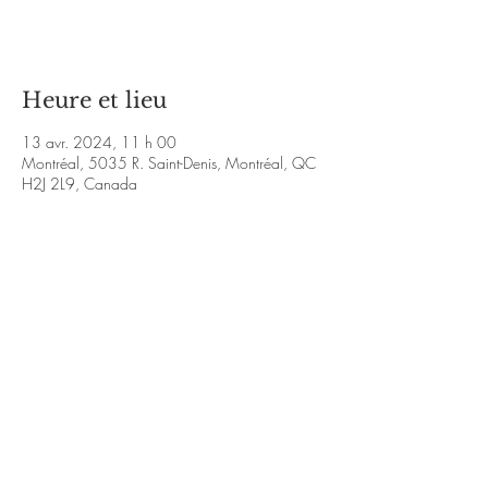
Voir d'autres événements
Heure et lieu
13 avr. 2024, 11 h 00
Montréal, 5035 R. Saint-Denis, Montréal, QC
H2J 2L9, Canada
À propos de l'événement
https://www.facebook.com/KalouVmusique/