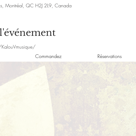
nis, Montréal, QC H2J 2L9, Canada
 l'événement
/KalouVmusique/
Commandez
Réservations