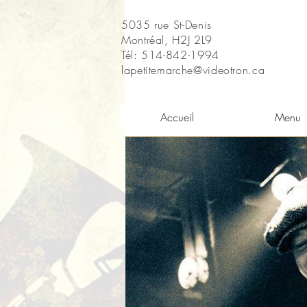
5035 rue St-Denis
Montréal, H2J 2L9
Tél: 514-842-1994
lapetitemarche@videotron.ca
Accueil
Menu