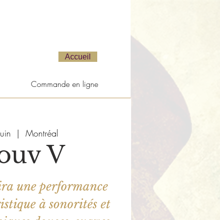
Accueil
Commande en ligne
uin
  |  
Montréal
ouv V
ira une performance
stique à sonorités et