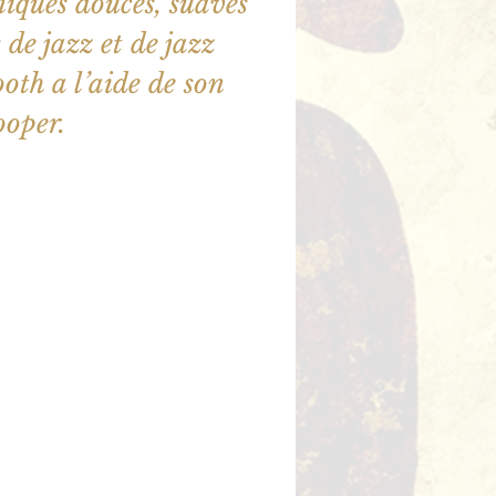
iques douces, suaves
 de jazz et de jazz
ooth a l’aide de son
ooper.
illet en vente
utres événements