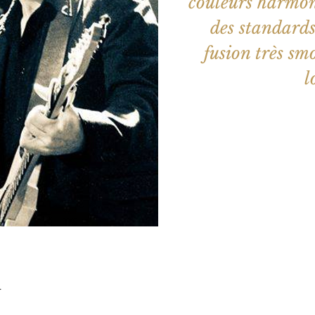
couleurs harmon
des standards
fusion très sm
l
Aucun b
Voir d'a
u