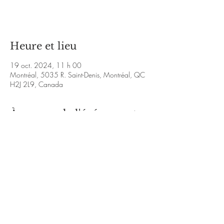
Voir d'autres événements
Heure et lieu
19 oct. 2024, 11 h 00
Montréal, 5035 R. Saint-Denis, Montréal, QC
H2J 2L9, Canada
À propos de l'événement
https://www.facebook.com/KalouVmusique/