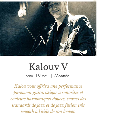
Kalouv V
sam. 19 oct.
  |  
Montréal
Kalou vous offrira une performance
purement guitaristique à sonorités et
couleurs harmoniques douces, suaves des
standards de jazz et de jazz fusion très
smooth a l’aide de son looper.
Aucun billet en vente