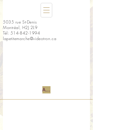
5035 rue St-Denis
Montréal, H2J 2L9
Tél:
514-842-1994
lapetitemarche@videotron.ca
Accueil