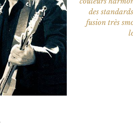
couleurs harmon
des standards
fusion très sm
l
Aucun b
Voir d'a
u