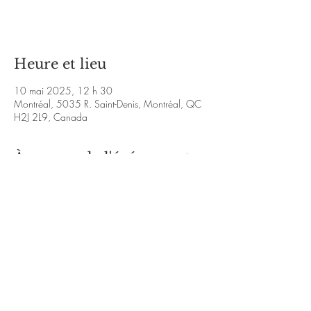
Voir d'autres événements
Heure et lieu
10 mai 2025, 12 h 30
Montréal, 5035 R. Saint-Denis, Montréal, QC
H2J 2L9, Canada
À propos de l'événement
https://www.facebook.com/KalouVmusique/