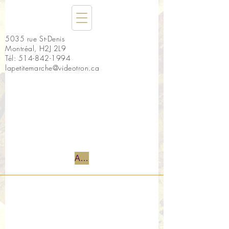
5035 rue St-Denis
Montréal, H2J 2L9
Tél:
514-842-1994
lapetitemarche@videotron.ca
Accueil