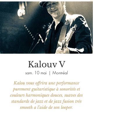
Kalouv V
sam. 10 mai
  |  
Montréal
Kalou vous offrira une performance
purement guitaristique à sonorités et
couleurs harmoniques douces, suaves des
standards de jazz et de jazz fusion très
smooth a l’aide de son looper.
Aucun billet en vente