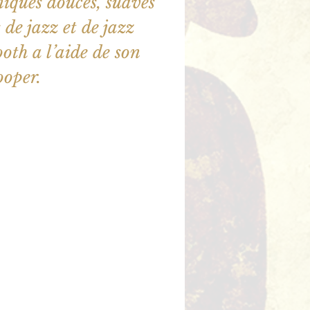
iques douces, suaves
 de jazz et de jazz
ooth a l’aide de son
ooper.
illet en vente
utres événements