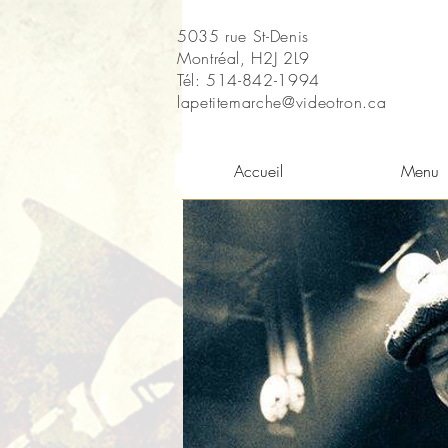
5035 rue St-Denis
Montréal, H2J 2L9
Tél: 514-842-1994
lapetitemarche@videotron.ca
Accueil
Menu