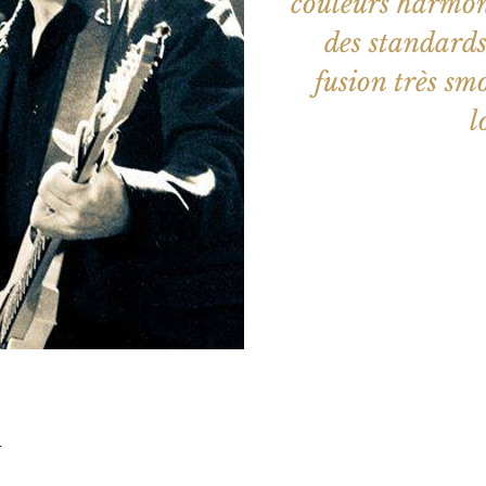
couleurs harmon
des standards
fusion très sm
l
Aucun b
Voir d'a
u