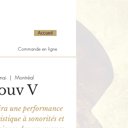
Accueil
Commande en ligne
mai
  |  
Montréal
ouv V
ira une performance
stique à sonorités et