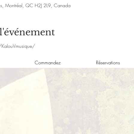
nis, Montréal, QC H2J 2L9, Canada
 l'événement
/KalouVmusique/
Commandez
Réservations