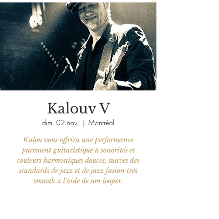
Kalouv V
dim. 02 nov.
  |  
Montréal
Kalou vous offrira une performance
purement guitaristique à sonorités et
couleurs harmoniques douces, suaves des
standards de jazz et de jazz fusion très
smooth a l’aide de son looper.
Aucun billet en vente