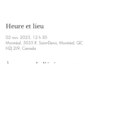
Voir d'autres événements
Heure et lieu
02 nov. 2025, 12 h 30
Montréal, 5035 R. Saint-Denis, Montréal, QC
H2J 2L9, Canada
À propos de l'événement
https://www.facebook.com/KalouVmusique/