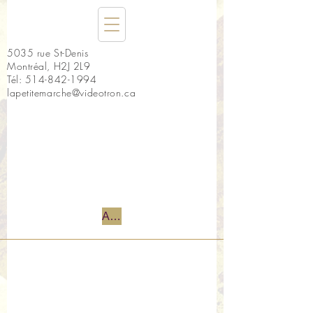
5035 rue St-Denis
Montréal, H2J 2L9
Tél:
514-842-1994
lapetitemarche@videotron.ca
Accueil