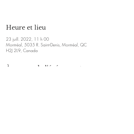
Voir d'autres événements
Heure et lieu
23 juill. 2022, 11 h 00
Montréal, 5035 R. Saint-Denis, Montréal, QC
H2J 2L9, Canada
À propos de l'événement
https://www.facebook.com/KalouVmusique/