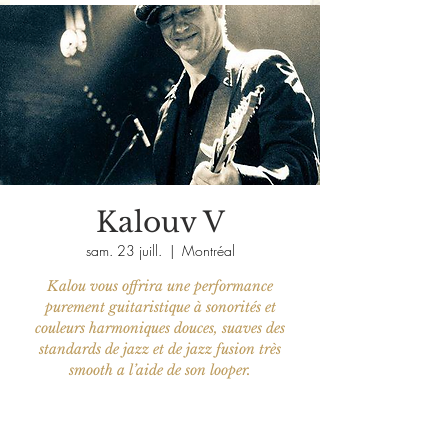
Kalouv V
sam. 23 juill.
  |  
Montréal
Kalou vous offrira une performance
purement guitaristique à sonorités et
couleurs harmoniques douces, suaves des
standards de jazz et de jazz fusion très
smooth a l’aide de son looper.
Aucun billet en vente