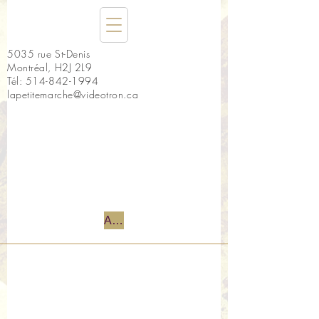
5035 rue St-Denis
Montréal, H2J 2L9
Tél:
514-842-1994
lapetitemarche@videotron.ca
Accueil