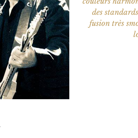
couleurs harmon
des standards
fusion très sm
l
Les billets 
Voir d'a
u