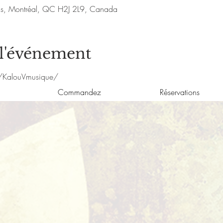
nis, Montréal, QC H2J 2L9, Canada
 l'événement
/KalouVmusique/
Commandez
Réservations