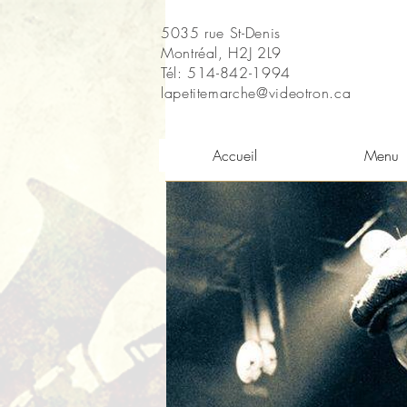
5035 rue St-Denis
Montréal, H2J 2L9
Tél: 514-842-1994
lapetitemarche@videotron.ca
Accueil
Menu