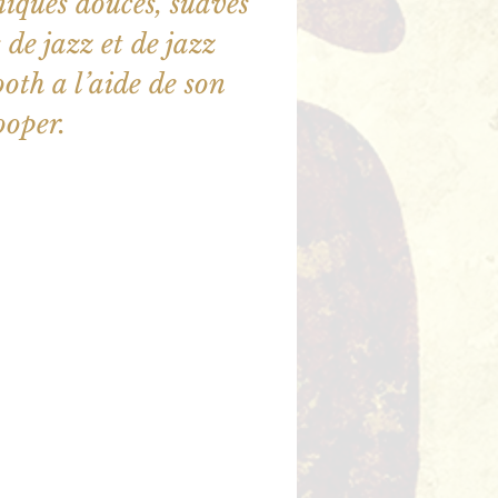
iques douces, suaves
 de jazz et de jazz
ooth a l’aide de son
ooper.
ne sont pas en vente
utres événements