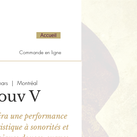
Accueil
Commande en ligne
ars
  |  
Montréal
ouv V
ira une performance
stique à sonorités et