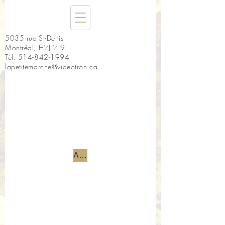
5035 rue St-Denis
Montréal, H2J 2L9
Tél:
514-842-1994
lapetitemarche@videotron.ca
Accueil