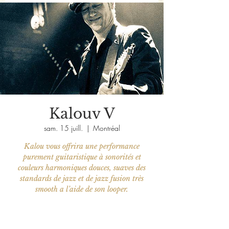
Kalouv V
sam. 15 juill.
  |  
Montréal
Kalou vous offrira une performance
purement guitaristique à sonorités et
couleurs harmoniques douces, suaves des
standards de jazz et de jazz fusion très
smooth a l’aide de son looper.
Aucun billet en vente