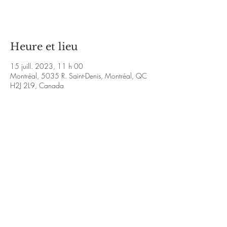
Voir d'autres événements
Heure et lieu
15 juill. 2023, 11 h 00
Montréal, 5035 R. Saint-Denis, Montréal, QC
H2J 2L9, Canada
À propos de l'événement
https://www.facebook.com/KalouVmusique/