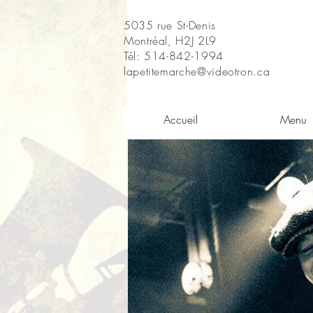
5035 rue St-Denis
Montréal, H2J 2L9
Tél: 514-842-1994
lapetitemarche@videotron.ca
Accueil
Menu