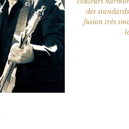
couleurs harmon
des standards
fusion très sm
l
Aucun b
Voir d'a
u