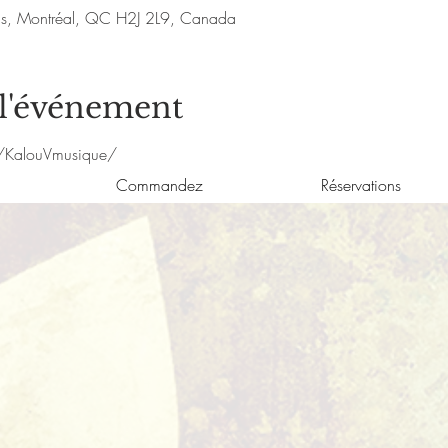
nis, Montréal, QC H2J 2L9, Canada
 l'événement
/KalouVmusique/
Commandez
Réservations