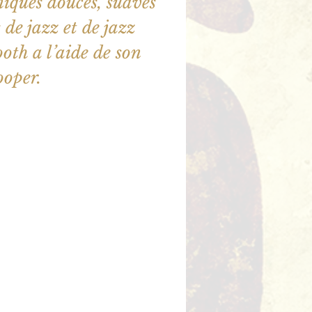
iques douces, suaves
 de jazz et de jazz
ooth a l’aide de son
ooper.
illet en vente
utres événements