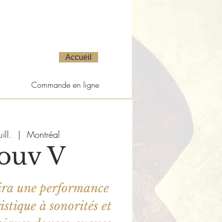
Accueil
Commande en ligne
ill.
  |  
Montréal
ouv V
ira une performance
stique à sonorités et