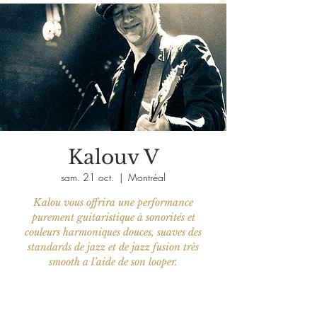
Kalouv V
sam. 21 oct.
  |  
Montréal
Kalou vous offrira une performance
purement guitaristique à sonorités et
couleurs harmoniques douces, suaves des
standards de jazz et de jazz fusion très
smooth a l’aide de son looper.
Aucun billet en vente