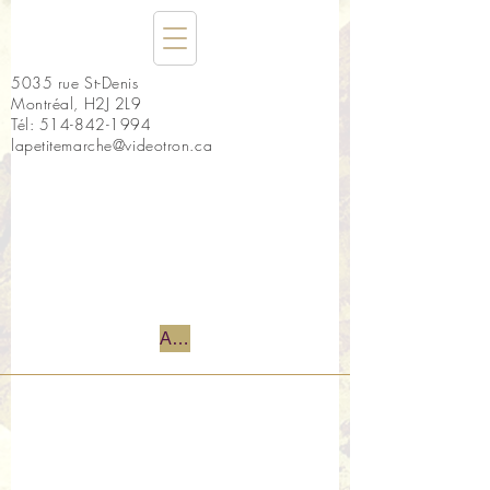
5035 rue St-Denis
Montréal, H2J 2L9
Tél:
514-842-1994
lapetitemarche@videotron.ca
Accueil