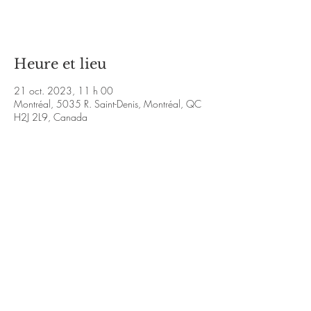
Voir d'autres événements
Heure et lieu
21 oct. 2023, 11 h 00
Montréal, 5035 R. Saint-Denis, Montréal, QC
H2J 2L9, Canada
À propos de l'événement
https://www.facebook.com/KalouVmusique/