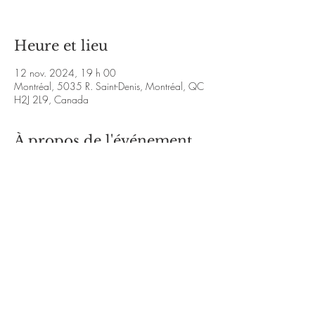
Heure et lieu
12 nov. 2024, 19 h 00
Montréal, 5035 R. Saint-Denis, Montréal, QC
H2J 2L9, Canada
À propos de l'événement
https://www.facebook.com/profile.php?
id=100085401013282&mibextid=ZbWKwL