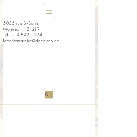
5035 rue St-Denis
Montréal, H2J 2L9
Tél:
514-842-1994
lapetitemarche@videotron.ca
Accueil