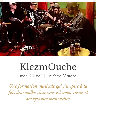
KlezmOuche
mer. 03 mai
  |  
La Petite Marche
Une formation musicale qui s’inspire à la
fois des vieilles chansons Klezmer russes et
des rythmes manouches.
Les billets ne sont pas en vente
Voir d'autres événements