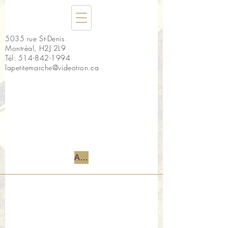
5035 rue St-Denis
Montréal, H2J 2L9
Tél:
514-842-1994
lapetitemarche@videotron.ca
Accueil