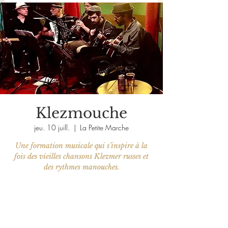
Klezmouche
jeu. 10 juill.
  |  
La Petite Marche
Une formation musicale qui s’inspire à la
fois des vieilles chansons Klezmer russes et
des rythmes manouches.
Les billets ne sont pas en vente
Voir d'autres événements