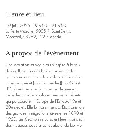
Heure et lieu
10 juill. 2025, 19 h 00 – 21 h 00
La Petite Marche, 5035 R. Saint-Denis,
Montréal, QC H2J 2L9, Canada
À propos de l'événement
Une formation musicale qui s’inspire à la fois 
des vieilles chansons klezmer russes et des 
rythmes manouches. Elle est donc dédiée à la 
musique juive et Jazz manouche (Jazz Gitan) 
d’Europe orientale. La musique klezmer est 
celle des musiciens juifs ashkénazes itinérants 
qui parcouraient l’Europe de l’Est aux 19e et 
20e siècles. Elle fut transmise aux États-Unis lors 
des grandes immigrations juives entre 1890 et 
1920. Les Klezmorims puisaient leur inspiration 
des musiques populaires locales et de leur vie 