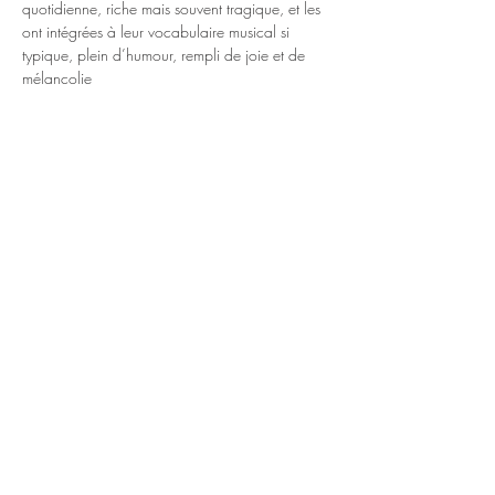
quotidienne, riche mais souvent tragique, et les 
ont intégrées à leur vocabulaire musical si 
typique, plein d’humour, rempli de joie et de 
mélancolie
https://www.facebook.com/SchmaltzOrchestr
aKlezmer
https://jeanlucpoirier.com/klezmouche/?
fbclid=IwY2xjawF1OeFleHRuA2FlbQIxMAABH
d7EdKSNIpLmMlkmIdc0Lxu3LbOi4NOaWdFS
Y5Njrc6L_v8otcoY1BlBmQ_aem_AtJIUhFa61_T
1016Umh9uA
En lire plus >