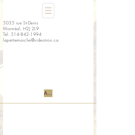
5035 rue St-Denis
Montréal, H2J 2L9
Tél:
514-842-1994
lapetitemarche@videotron.ca
Accueil