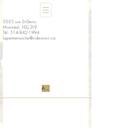
5035 rue St-Denis
Montréal, H2J 2L9
Tél:
514-842-1994
lapetitemarche@videotron.ca
Accueil