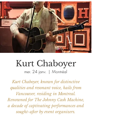
Kurt Chaboyer
mer. 24 janv.
  |  
Montréal
Kurt Chaboyer, known for distinctive
qualities and resonant voice, hails from
Vancouver, residing in Montreal.
Renowned for The Johnny Cash Machine,
a decade of captivating performances and
sought-after by event organizers.