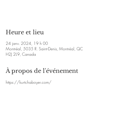
Aucun billet en vente
Voir d'autres événements
Heure et lieu
24 janv. 2024, 19 h 00
Montréal, 5035 R. Saint-Denis, Montréal, QC
H2J 2L9, Canada
À propos de l'événement
https://kurtchaboyer.com/
.
https://www.facebook.com/KurtChaboyerMu
sic/
.
https://kurtchaboyer.bandcamp.com/music