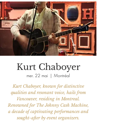
Kurt Chaboyer
mer. 22 mai
  |  
Montréal
Kurt Chaboyer, known for distinctive
qualities and resonant voice, hails from
Vancouver, residing in Montreal.
Renowned for The Johnny Cash Machine,
a decade of captivating performances and
sought-after by event organizers.