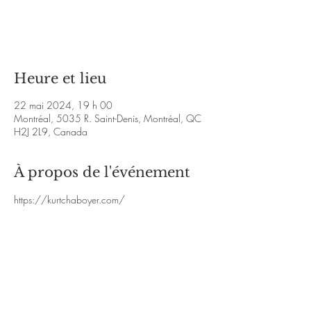
Aucun billet en vente
Voir d'autres événements
Heure et lieu
22 mai 2024, 19 h 00
Montréal, 5035 R. Saint-Denis, Montréal, QC
H2J 2L9, Canada
À propos de l'événement
https://kurtchaboyer.com/
.
https://www.facebook.com/KurtChaboyerMu
sic/
.
https://kurtchaboyer.bandcamp.com/music