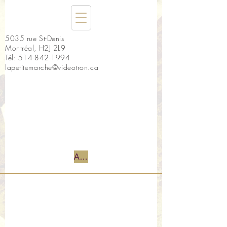
5035 rue St-Denis
Montréal, H2J 2L9
Tél:
514-842-1994
lapetitemarche@videotron.ca
Accueil