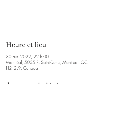
Aucun billet en vente
Voir d'autres événements
Heure et lieu
30 avr. 2022, 22 h 00
Montréal, 5035 R. Saint-Denis, Montréal, QC
H2J 2L9, Canada
À propos de l'événement
Partie 1 : 
https://youtu.be/PIfvmDJo5Js
Partie 2 : 
https://youtu.be/cAH4iILdT-s