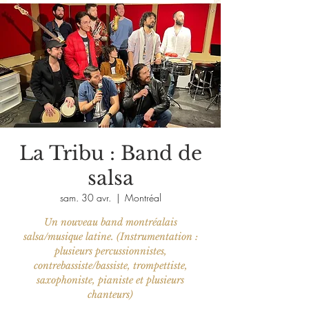
La Tribu : Band de
salsa
sam. 30 avr.
  |  
Montréal
Un nouveau band montréalais
salsa/musique latine. (Instrumentation :
plusieurs percussionnistes,
contrebassiste/bassiste, trompettiste,
saxophoniste, pianiste et plusieurs
chanteurs)