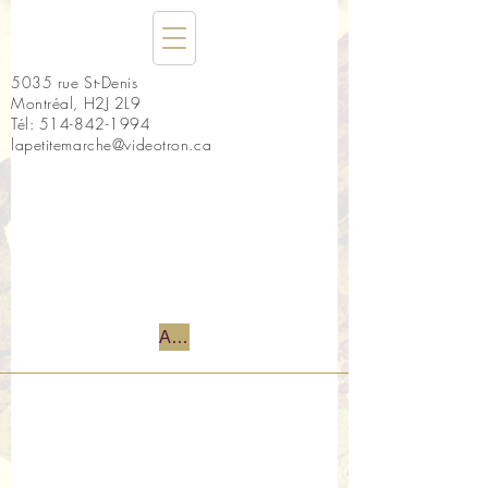
5035 rue St-Denis
Montréal, H2J 2L9
Tél:
514-842-1994
lapetitemarche@videotron.ca
Accueil