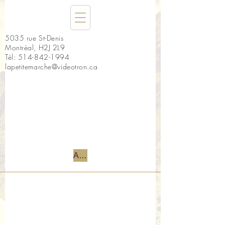
5035 rue St-Denis
Montréal, H2J 2L9
Tél:
514-842-1994
lapetitemarche@videotron.ca
Accueil