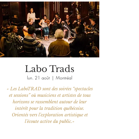
Labo Trads
lun. 21 août
  |  
Montréal
« Les LaboTRAD sont des soirées “spectacles
et sessions” où musiciens et artistes de tous
horizons se rassemblent autour de leur
intérêt pour la tradition québécoise.
Orientés vers l’exploration artistique et
l’écoute active du public.»