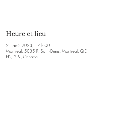
Aucun billet en vente
Voir d'autres événements
Heure et lieu
21 août 2023, 17 h 00
Montréal, 5035 R. Saint-Denis, Montréal, QC
H2J 2L9, Canada
À propos de l'événement
https://www.facebook.com/LaboTRAD