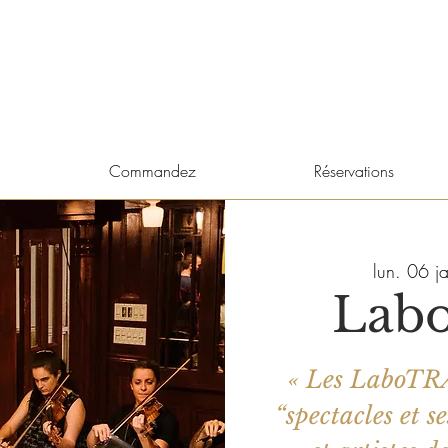
Commandez
Réservations
lun. 06 ja
Labo
« Les LaboTRA
“spectacles et s