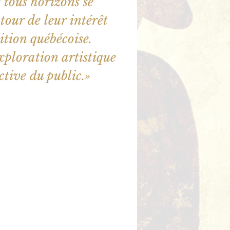
e tous horizons se
our de leur intérêt
ition québécoise.
exploration artistique
active du public.»
illet en vente
utres événements