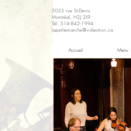
5035 rue St-Denis
Montréal, H2J 2L9
Tél: 514-842-1994
lapetitemarche@videotron.ca
Accueil
Menu