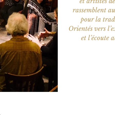
et artistes d
rassemblent aut
pour la trad
Orientés vers l’
et l’écoute 
Aucun b
Voir d'a
u