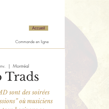
Accueil
Commande en ligne
nv.
  |  
Montréal
 Trads
D sont des soirées
essions” où musiciens