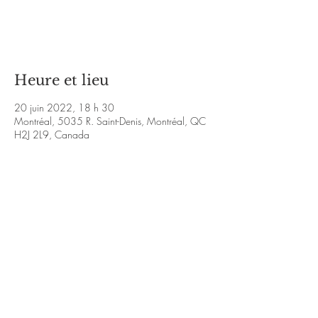
Aucun billet en vente
Voir d'autres événements
Heure et lieu
20 juin 2022, 18 h 30
Montréal, 5035 R. Saint-Denis, Montréal, QC
H2J 2L9, Canada
À propos de l'événement
https://www.facebook.com/LaboTRAD