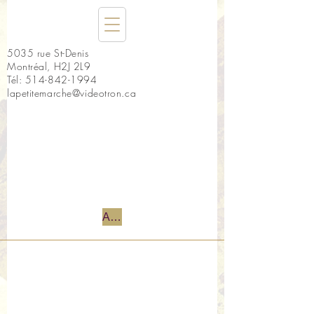
5035 rue St-Denis
Montréal, H2J 2L9
Tél:
514-842-1994
lapetitemarche@videotron.ca
Accueil