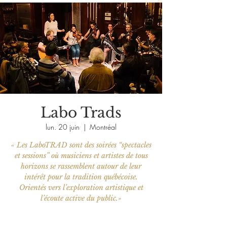
Labo Trads
lun. 20 juin
  |  
Montréal
« Les LaboTRAD sont des soirées “spectacles
et sessions” où musiciens et artistes de tous
horizons se rassemblent autour de leur
intérêt pour la tradition québécoise.
Orientés vers l’exploration artistique et
l’écoute active du public.»