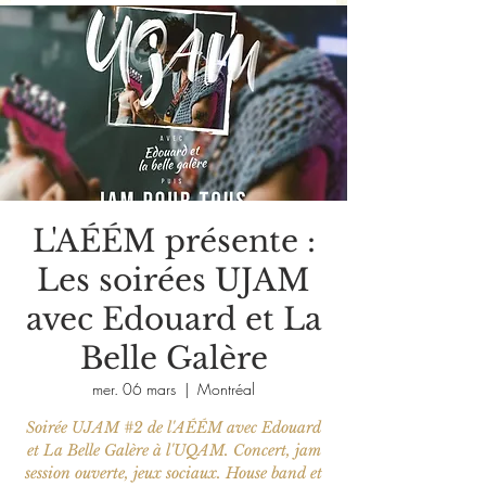
L'AÉÉM présente :
Les soirées UJAM
avec Edouard et La
Belle Galère
mer. 06 mars
  |  
Montréal
Soirée UJAM #2 de l'AÉÉM avec Edouard
et La Belle Galère à l'UQAM. Concert, jam
session ouverte, jeux sociaux. House band et