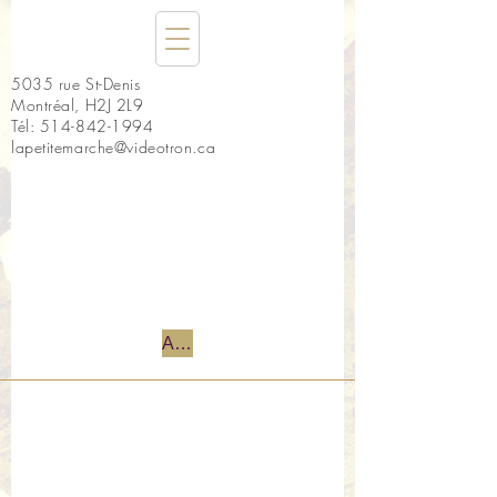
5035 rue St-Denis
Montréal, H2J 2L9
Tél:
514-842-1994
lapetitemarche@videotron.ca
Accueil