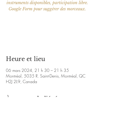
instruments disponibles, participation libre.
Google Form pour suggérer des morceaux.
Aucun billet en vente
Voir d'autres événements
Heure et lieu
06 mars 2024, 21 h 30 – 21 h 35
Montréal, 5035 R. Saint-Denis, Montréal, QC
H2J 2L9, Canada
À propos de l'événement
Événement Facebook: 
https://www.facebook.com/events/s/ujam-2-
et-party-de-debut-de-
se/899856945218920/?mibextid=9l3rBW