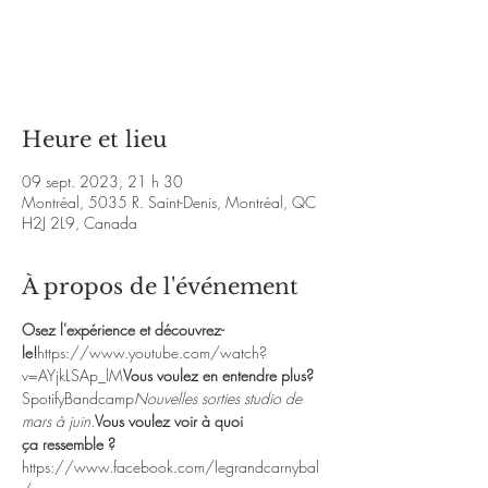
Aucun billet en vente
Voir d'autres événements
Heure et lieu
09 sept. 2023, 21 h 30
Montréal, 5035 R. Saint-Denis, Montréal, QC
H2J 2L9, Canada
À propos de l'événement
Osez l'expérience et découvrez-
le!
https://www.youtube.com/watch?
v=AYjkLSAp_lM
Vous voulez en entendre plus?
Spotify
Bandcamp
Nouvelles sorties studio de 
mars à juin.
Vous voulez voir à quoi 
ça ressemble ?
https://www.facebook.com/legrandcarnybal