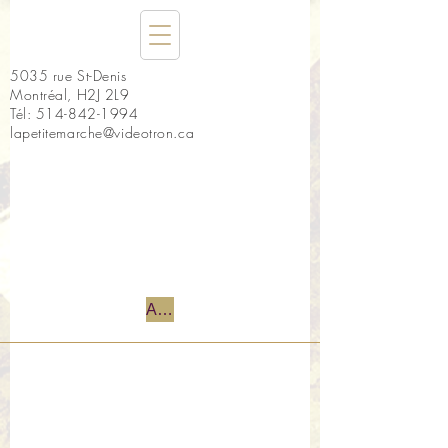
5035 rue St-Denis
Montréal, H2J 2L9
Tél:
514-842-1994
lapetitemarche@videotron.ca
Accueil