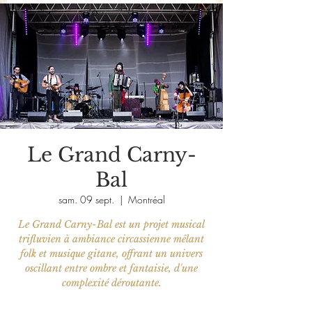
Le Grand Carny-
Bal
sam. 09 sept.
  |  
Montréal
Le Grand Carny-Bal est un projet musical
trifluvien à ambiance circassienne mêlant
folk et musique gitane, offrant un univers
oscillant entre ombre et fantaisie, d'une
complexité déroutante.