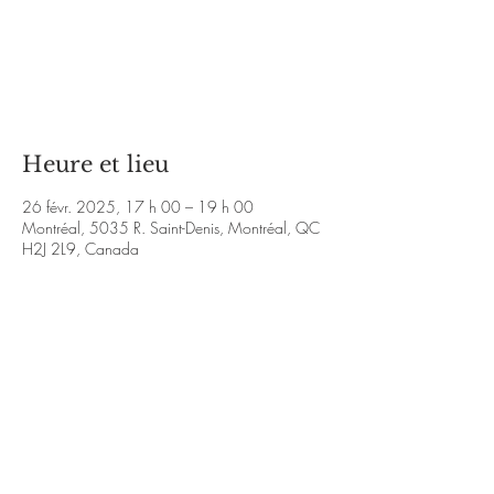
Aucun billet en vente
Voir d'autres événements
Heure et lieu
26 févr. 2025, 17 h 00 – 19 h 00
Montréal, 5035 R. Saint-Denis, Montréal, QC
H2J 2L9, Canada
À propos de l'événement
https://sortiesjazznights.com/