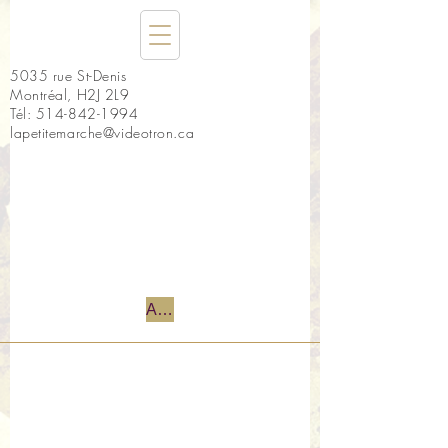
5035 rue St-Denis
Montréal, H2J 2L9
Tél:
514-842-1994
lapetitemarche@videotron.ca
Accueil