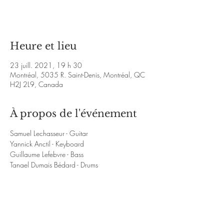
Voir d'autres événements
Heure et lieu
23 juill. 2021, 19 h 30
Montréal, 5035 R. Saint-Denis, Montréal, QC
H2J 2L9, Canada
À propos de l'événement
Samuel Lechasseur - Guitar 

Yannick Anctil - Keyboard 

Guillaume Lefebvre - Bass

Tanael Dumais Bédard - Drums

https://www.youtube.com/watch?
v=Yau0czjWkjk&ab_channel=SamuelLechasse
ur
https://www.youtube.com/watch?
v=smWem4nbLtc&ab_channel=SamuelLechass