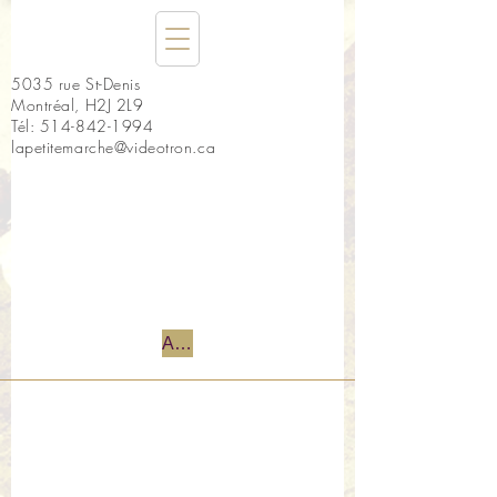
5035 rue St-Denis
Montréal, H2J 2L9
Tél:
514-842-1994
lapetitemarche@videotron.ca
Accueil