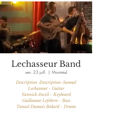
Lechasseur Band
ven. 23 juill.
  |  
Montréal
Description :Description :Samuel
Lechasseur - Guitar
Yannick Anctil - Keyboard
Guillaume Lefebvre - Bass
Tanael Dumais Bédard - Drums
Les billets ne sont pas en vente