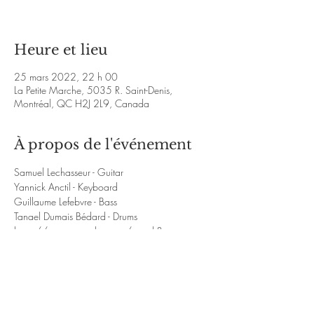
Heure et lieu
25 mars 2022, 22 h 00
La Petite Marche, 5035 R. Saint-Denis,
Montréal, QC H2J 2L9, Canada
À propos de l'événement
Samuel Lechasseur - Guitar  
Yannick Anctil - Keyboard  
Guillaume Lefebvre - Bass 
Tanael Dumais Bédard - Drums  
https://www.youtube.com/watch?
v=Yau0czjWkjk&ab_channel=SamuelLechasse
ur
https://www.youtube.com/watch?
v=smWem4nbLtc&ab_channel=SamuelLechass
eurSamuelLechasseur