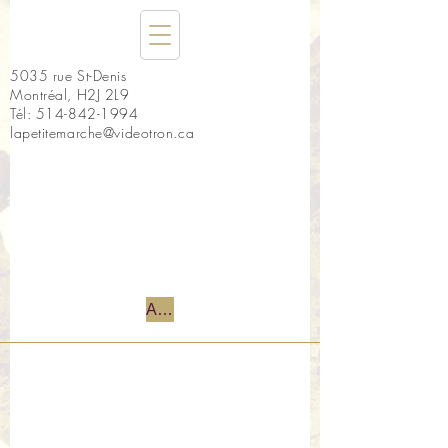
5035 rue St-Denis
Montréal, H2J 2L9
Tél:
514-842-1994
lapetitemarche@videotron.ca
Accueil