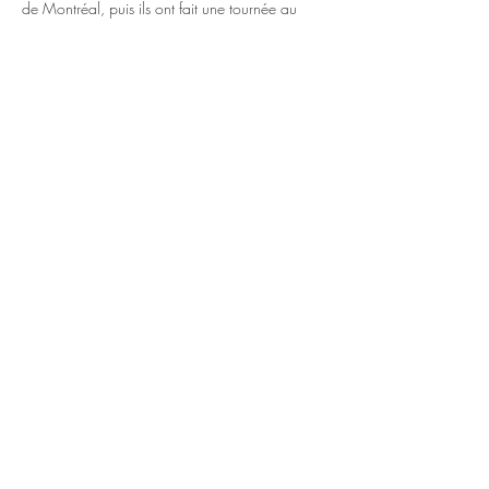
de Montréal, puis ils ont fait une tournée au 
Canada. Maintenant ils sortent enfin leur 
premier album complet.   
Ce dimanche soir (8 août), à LPM (La Petite 
Marche), LENOIRE vous offrira ce qu'il fait de 
mieux : l'alchimie et la détente.
Spotify : 
LENOIRE
Site Web : 
Lenoire Band
En lire plus >