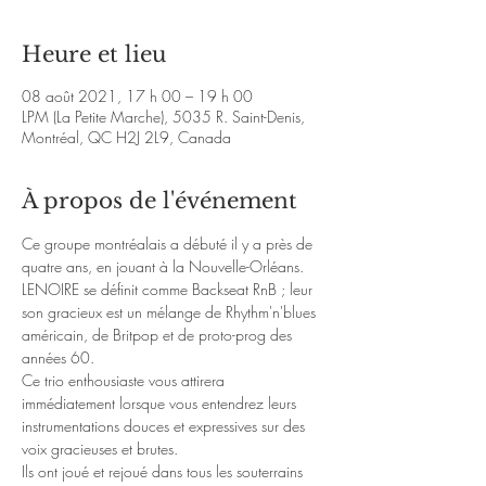
Heure et lieu
08 août 2021, 17 h 00 – 19 h 00
LPM (La Petite Marche), 5035 R. Saint-Denis,
Montréal, QC H2J 2L9, Canada
À propos de l'événement
Ce groupe montréalais a débuté il y a près de 
quatre ans, en jouant à la Nouvelle-Orléans. 
LENOIRE se définit comme Backseat RnB ; leur 
son gracieux est un mélange de Rhythm'n'blues 
américain, de Britpop et de proto-prog des 
années 60. 
Ce trio enthousiaste vous attirera 
immédiatement lorsque vous entendrez leurs 
instrumentations douces et expressives sur des 
voix gracieuses et brutes.   
Ils ont joué et rejoué dans tous les souterrains 