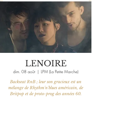
LENOIRE
dim. 08 août
  |  
LPM (La Petite Marche)
Backseat RnB ; leur son gracieux est un
mélange de Rhythm'n'blues américain, de
Britpop et de proto-prog des années 60.
Les billets ne sont pas en vente
Voir d'autres événements