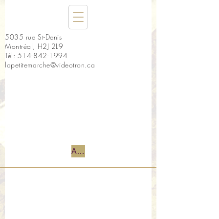
5035 rue St-Denis
Montréal, H2J 2L9
Tél:
514-842-1994
lapetitemarche@videotron.ca
Accueil