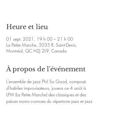
Voir d'autres événements
Heure et lieu
01 sept. 2021, 19 h 00 – 21 h 00
La Petite Marche, 5035 R. Saint-Denis,
Montréal, QC H2J 2L9, Canada
À propos de l'événement
L'ensemble de jazz Phil So Good, composé 
d'habiles improvisateurs, jouera ce 4 août à 
LPM (La Petite Marche) des classiques et des 
pièces moins connues du répertoire jazz et jazz 
latin ainsi que des compositions originales. Sur 
place, vous pourrez y savourer les délicieux 
plats de la maison. 
On espère vous y voir en grand nombre !
Lien Youtube : 
Phil so Good - Jeannine - 