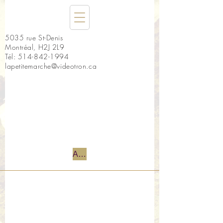
5035 rue St-Denis
Montréal, H2J 2L9
Tél:
514-842-1994
lapetitemarche@videotron.ca
Accueil