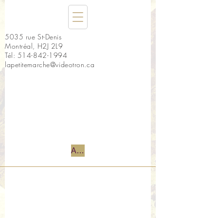
5035 rue St-Denis
Montréal, H2J 2L9
Tél:
514-842-1994
lapetitemarche@videotron.ca
Accueil