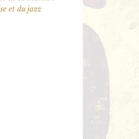
e et du jazz
illet en vente
utres événements