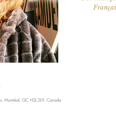
Français
Aucun b
Voir d'a
u
nis, Montréal, QC H2J 2L9, Canada