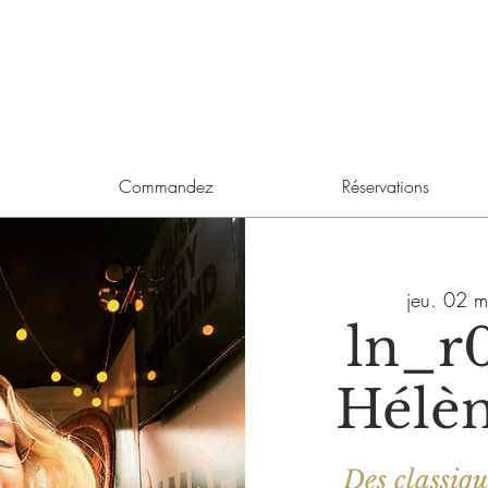
Commandez
Réservations
jeu. 02 m
ln_r0
Hélè
Des classiqu