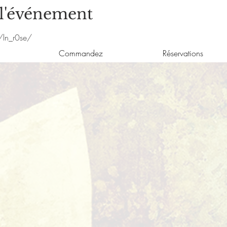
 l'événement
/ln_r0se/
Commandez
Réservations