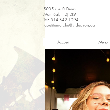
5035 rue St-Denis
Montréal, H2J 2L9
Tél: 514-842-1994
lapetitemarche@videotron.ca
Accueil
Menu