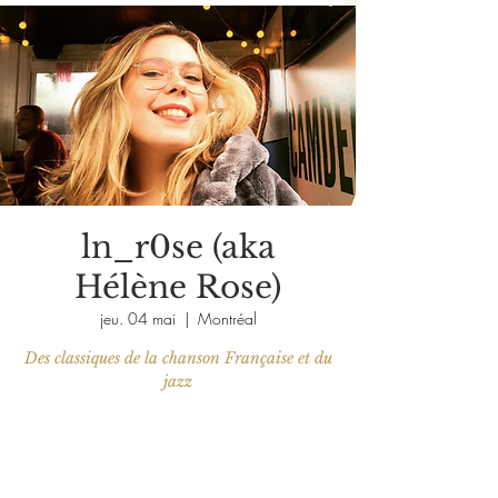
ln_r0se (aka
Hélène Rose)
jeu. 04 mai
  |  
Montréal
Des classiques de la chanson Française et du
jazz
Aucun billet en vente
Voir d'autres événements