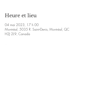
Heure et lieu
04 mai 2023, 17 h 00
Montréal, 5035 R. Saint-Denis, Montréal, QC
H2J 2L9, Canada
À propos de l'événement
https://www.instagram.com/ln_r0se/