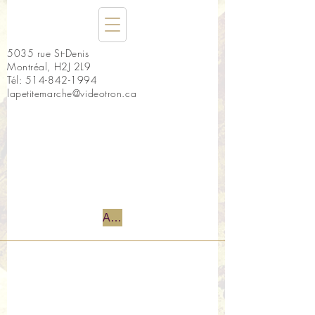
5035 rue St-Denis
Montréal, H2J 2L9
Tél:
514-842-1994
lapetitemarche@videotron.ca
Accueil