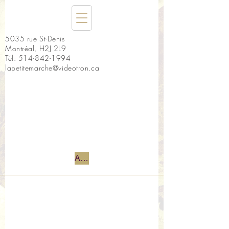
5035 rue St-Denis
Montréal, H2J 2L9
Tél:
514-842-1994
lapetitemarche@videotron.ca
Accueil