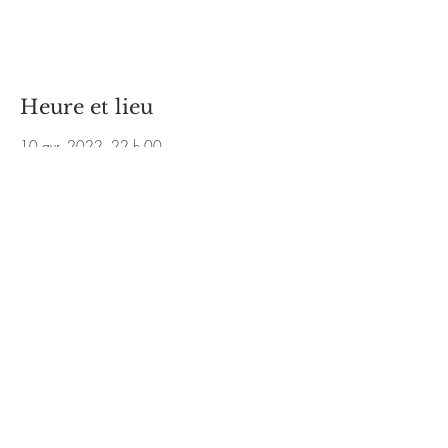
Aucun billet en vente
Voir d'autres événements
Heure et lieu
10 avr. 2022, 22 h 00
Montréal, 5035 R. Saint-Denis, Montréal, QC
H2J 2L9, Canada