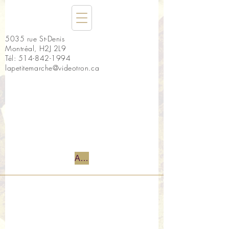
5035 rue St-Denis
Montréal, H2J 2L9
Tél:
514-842-1994
lapetitemarche@videotron.ca
Accueil