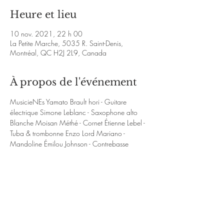
Heure et lieu
10 nov. 2021, 22 h 00
La Petite Marche, 5035 R. Saint-Denis,
Montréal, QC H2J 2L9, Canada
À propos de l'événement
MusicieNEs Yamato Brault hori - Guitare 
électrique Simone Leblanc - Saxophone alto 
Blanche Moisan Méthé - Cornet Étienne Lebel - 
Tuba & trombonne Enzo Lord Mariano - 
Mandoline Émilou Johnson - Contrebasse
Lien Audio : 
https://lozange.bandcamp.com/releases
Facebook : 
https://www.facebook.com/Lozange-
392770751477423/?ref=page_internal