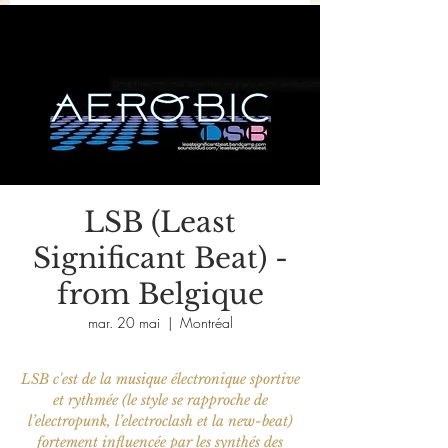
LSB (Least
Significant Beat) -
from Belgique
mar. 20 mai
  |  
Montréal
LSB c'est de la musique électronique sportive
et rythmée (le style se rapproche de
l’electropunk, l’electroclash et la new-beat)
fortement influencée par les synthés des