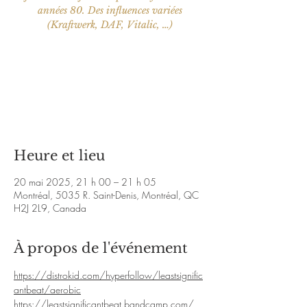
années 80. Des influences variées
(Kraftwerk, DAF, Vitalic, …)
Aucun billet en vente
Voir d'autres événements
Heure et lieu
20 mai 2025, 21 h 00 – 21 h 05
Montréal, 5035 R. Saint-Denis, Montréal, QC
H2J 2L9, Canada
À propos de l'événement
https://distrokid.com/hyperfollow/leastsignific
antbeat/aerobic
https://leastsignificantbeat.bandcamp.com/