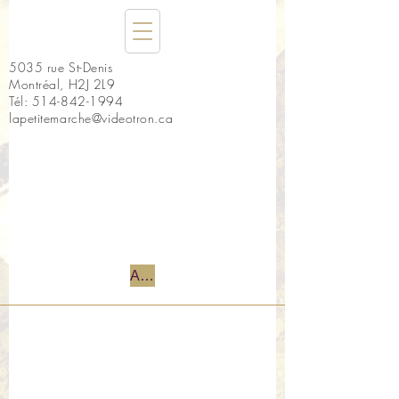
5035 rue St-Denis
Montréal, H2J 2L9
Tél:
514-842-1994
lapetitemarche@videotron.ca
Accueil