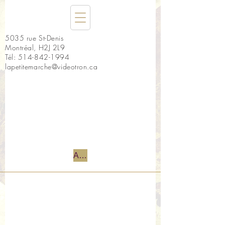
5035 rue St-Denis
Montréal, H2J 2L9
Tél:
514-842-1994
lapetitemarche@videotron.ca
Accueil