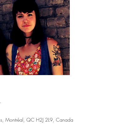
Aucun b
Voir d'a
u
nis, Montréal, QC H2J 2L9, Canada