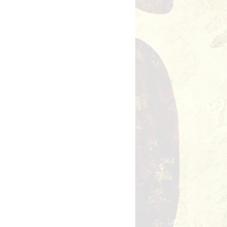
illet en vente
utres événements