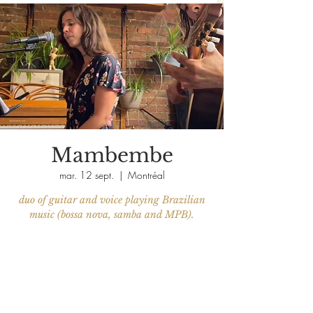
Mambembe
mar. 12 sept.
  |  
Montréal
duo of guitar and voice playing Brazilian
music (bossa nova, samba and MPB).
Aucun billet en vente
Voir d'autres événements