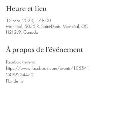
Heure et lieu
12 sept. 2023, 17 h 00
Montréal, 5035 R. Saint-Denis, Montréal, QC
H2J 2L9, Canada
À propos de l'événement
Facebook event:
https://www.facebook.com/events/105541
2499204470
Flor de lis
https://youtube.com/shorts/6r9wD33z0PQ
Mambembe
https://youtu.be/FWoDk4FOjSM
En lire plus >