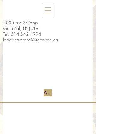
5035 rue St-Denis
Montréal, H2J 2L9
Tél:
514-842-1994
lapetitemarche@videotron.ca
Accueil