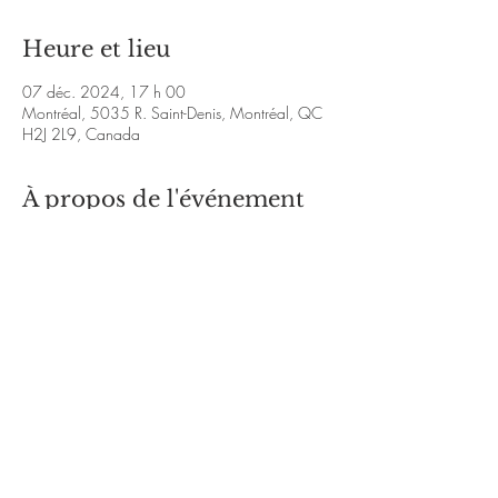
Heure et lieu
07 déc. 2024, 17 h 00
Montréal, 5035 R. Saint-Denis, Montréal, QC
H2J 2L9, Canada
À propos de l'événement
https://majoly3.wixsite.com/majoly
.
https://youtu.be/9Bamshby0LY