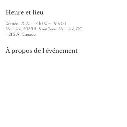
Heure et lieu
06 déc. 2025, 17 h 00 – 19 h 00
Montréal, 5035 R. Saint-Denis, Montréal, QC
H2J 2L9, Canada
À propos de l'événement
https://majoly3.wixsite.com/majoly
https://youtu.be/9Bamshby0LY