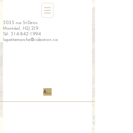
5035 rue St-Denis
Montréal, H2J 2L9
Tél:
514-842-1994
lapetitemarche@videotron.ca
Accueil