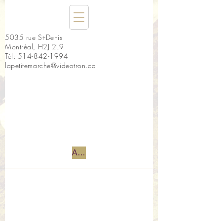
5035 rue St-Denis
Montréal, H2J 2L9
Tél:
514-842-1994
lapetitemarche@videotron.ca
Accueil