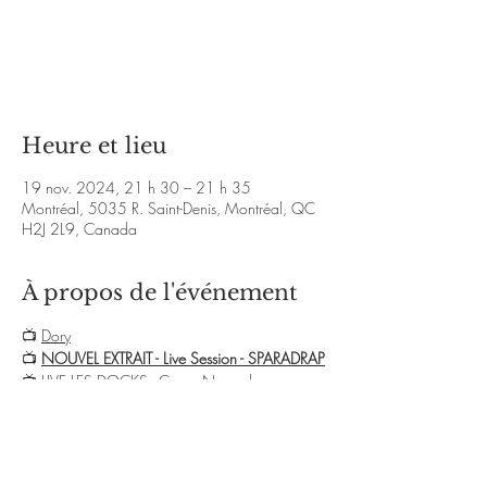
Aucun billet en vente
Voir d'autres événements
Heure et lieu
19 nov. 2024, 21 h 30 – 21 h 35
Montréal, 5035 R. Saint-Denis, Montréal, QC
H2J 2L9, Canada
À propos de l'événement
📺 
Dory
📺 
NOUVEL EXTRAIT - Live Session - SPARADRAP
📺
 LIVE LES DOCKS - Coeur Nomade
Événement 
facebook: 
https://web.facebook.com/events/
1088359255974680