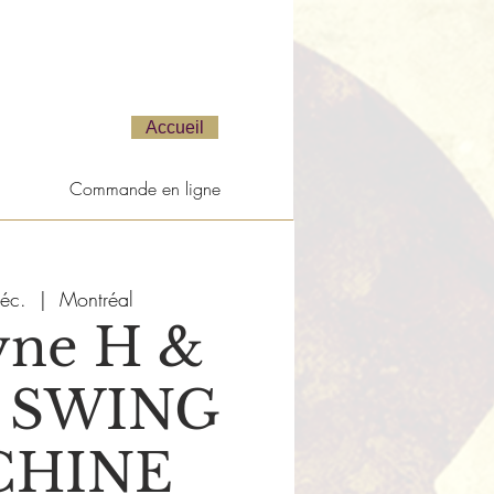
Accueil
Commande en ligne
éc.
  |  
Montréal
yne H &
 SWING
CHINE