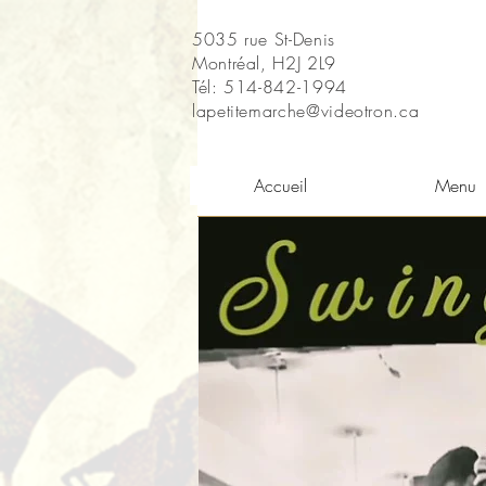
5035 rue St-Denis
Montréal, H2J 2L9
Tél: 514-842-1994
lapetitemarche@videotron.ca
Accueil
Menu