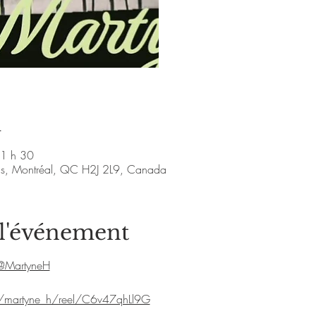
Voir d'a
u
21 h 30
nis, Montréal, QC H2J 2L9, Canada
 l'événement
@MartyneH
m/martyne_h/reel/C6v47qhLl9G