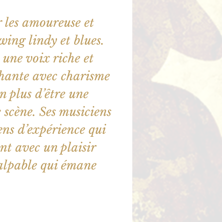
 les amoureuse et
ing lindy et blues.
une voix riche et
chante avec charisme
n plus d’être une
e scène. Ses musiciens
ens d’expérience qui
t avec un plaisir
alpable qui émane
illet en vente