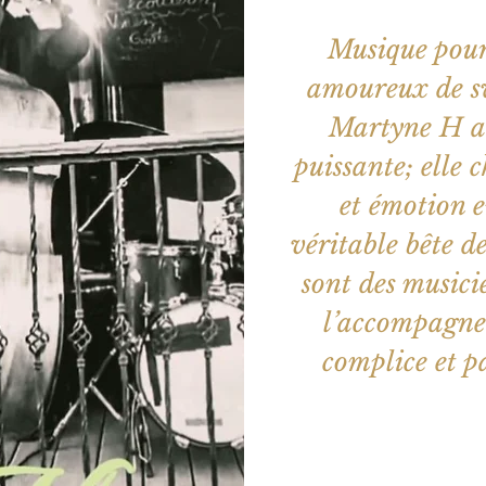
Musique pour
amoureux de sw
Martyne H a 
puissante; elle 
et émotion e
véritable bête d
sont des musici
l’accompagnen
complice et p
Aucun b